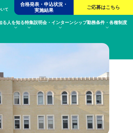
合格発表・申込状況・
ご応募は
こちら
ついて
実施結果
知る
人を知る
特集
説明会・インターンシップ
勤務条件・各種制度