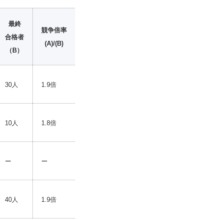
最終
競争倍率
合格者
(A)/(B)
（B）
30人
1.9倍
10人
1.8倍
ー
ー
40人
1.9倍