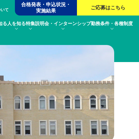
合格発表・申込状況・
ご応募は
こちら
ついて
実施結果
知る
人を知る
特集
説明会・インターンシップ
勤務条件・各種制度