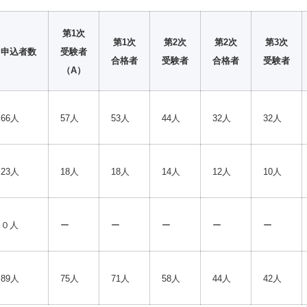
第1次
第1次
第2次
第2次
第3次
申込者数
受験者
合格者
受験者
合格者
受験者
（A）
66人
57人
53人
44人
32人
32人
23人
18人
18人
14人
12人
10人
０人
ー
ー
ー
ー
ー
89人
75人
71人
58人
44人
42人