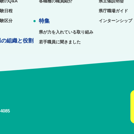
験のQ&A
各職種の職員紹介
県主催説明会
験日程
県庁職場ガイド
特集
験区分
インターンシップ
県が力を入れている取り組み
県の組織と役割
若手職員に聞きました
-4085