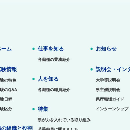
ホーム
仕事を知る
お知らせ
各職種の業務紹介
試験情報
説明会・イン
人を知る
験の特色
大学等説明会
験のQ&A
各職種の職員紹介
県主催説明会
験日程
県庁職場ガイド
特集
験区分
インターンシップ
県が力を入れている取り組み
県の組織と役割
若手職員に聞きました