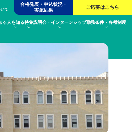
合格発表・申込状況・
ご応募は
こちら
ついて
実施結果
知る
人を知る
特集
説明会・インターンシップ
勤務条件・各種制度