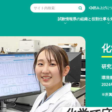
読み上げに
試験情報
県の組織と役割
仕事を
化
研究
環境
202
※所