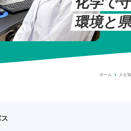
化学で
環境と
ホーム
人を
パス