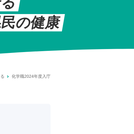
守る
県民の健康
知る
化学職2024年度入庁