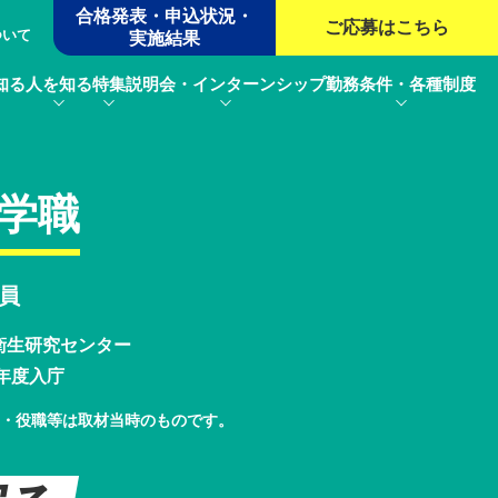
合格発表・申込状況・
ご応募は
こちら
ついて
実施結果
知る
人を知る
特集
説明会・インターンシップ
勤務条件・各種制度
学職
員
衛生研究センター
4年度入庁
属・役職等は取材当時のものです。