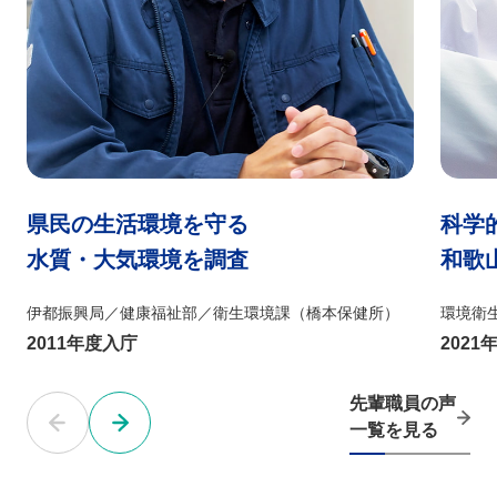
県民の生活環境を守る
科学
水質・大気環境を調査
和歌
伊都振興局／健康福祉部／衛生環境課（橋本保健所）
環境衛
2011年度入庁
2021
先輩職員の声
一覧を見る