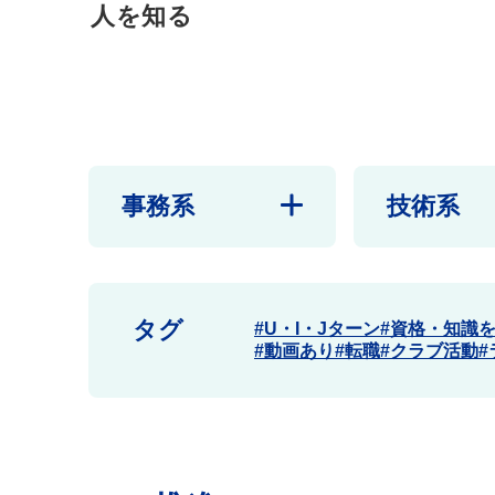
人を知る
事務系
技術系
タグ
U・I・Jターン
資格・知識
動画あり
転職
クラブ活動