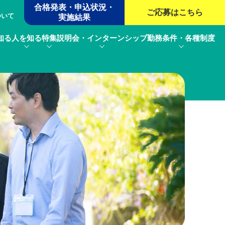
合格発表・申込状況・
ご応募は
こちら
ついて
実施結果
知る
人を知る
特集
説明会・インターンシップ
勤務条件・各種制度