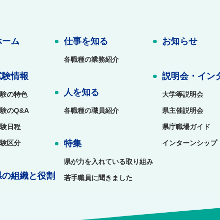
ホーム
仕事を知る
お知らせ
各職種の業務紹介
試験情報
説明会・イン
人を知る
験の特色
大学等説明会
験のQ&A
各職種の職員紹介
県主催説明会
験日程
県庁職場ガイド
特集
験区分
インターンシップ
県が力を入れている取り組み
県の組織と役割
若手職員に聞きました