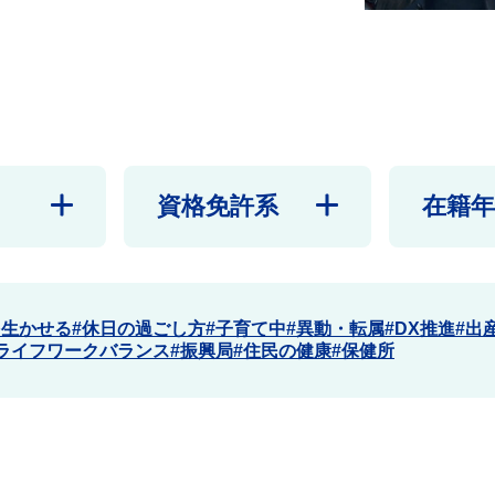
資格免許系
在籍年
を生かせる
休日の過ごし方
子育て中
異動・転属
DX推進
出
ライフワークバランス
振興局
住民の健康
保健所