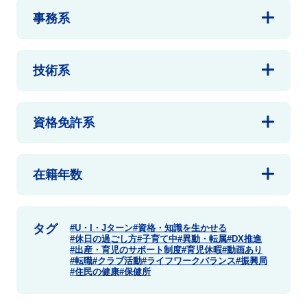
事務系
技術系
資格免許系
在籍年数
タグ
U・I・Jターン
資格・知識を生かせる
休日の過ごし方
子育て中
異動・転属
DX推進
出産・育児のサポート制度
育児休暇
動画あり
転職
クラブ活動
ライフワークバランス
振興局
住民の健康
保健所