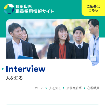
ご応募は
こちら
Interview
人を知る
ホーム
人を知る
資格免許系
心理職員