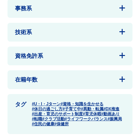
事務系
技術系
資格免許系
在籍年数
タグ
U・I・Jターン
資格・知識を生かせる
休日の過ごし方
子育て中
異動・転属
DX推進
出産・育児のサポート制度
育児休暇
動画あり
転職
クラブ活動
ライフワークバランス
振興局
住民の健康
保健所