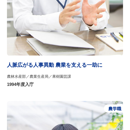
人脈広がる人事異動 農業を支える一助に
農林水産部／農業生産局／果樹園芸課
1994年度入庁
農学職