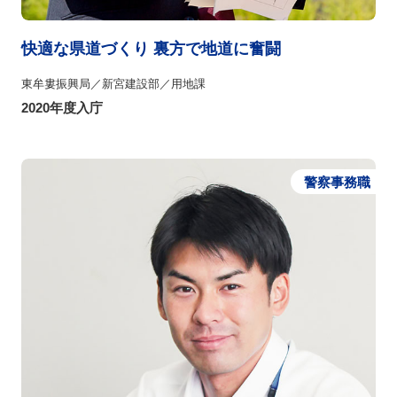
快適な県道づくり 裏方で地道に奮闘
東牟婁振興局／新宮建設部／用地課
2020年度入庁
警察事務職