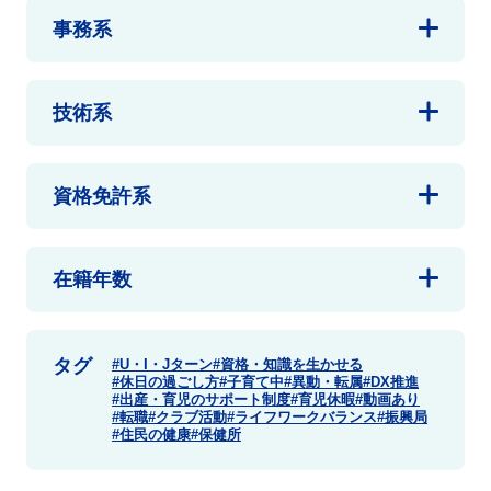
事務系
技術系
資格免許系
在籍年数
タグ
U・I・Jターン
資格・知識を生かせる
休日の過ごし方
子育て中
異動・転属
DX推進
出産・育児のサポート制度
育児休暇
動画あり
転職
クラブ活動
ライフワークバランス
振興局
住民の健康
保健所